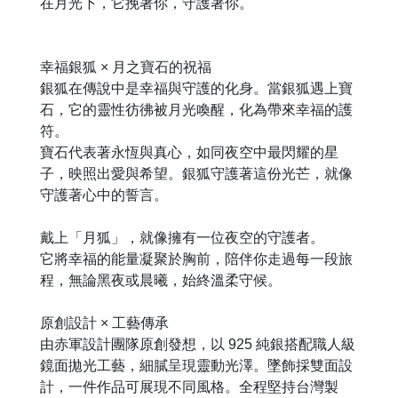
在月光下，它挽著你，守護著你。
幸福銀狐 × 月之寶石的祝福
銀狐在傳說中是幸福與守護的化身。當銀狐遇上寶
石，它的靈性彷彿被月光喚醒，化為帶來幸福的護
符。
寶石代表著永恆與真心，如同夜空中最閃耀的星
子，映照出愛與希望。銀狐守護著這份光芒，就像
守護著心中的誓言。
戴上「月狐」，就像擁有一位夜空的守護者。
它將幸福的能量凝聚於胸前，陪伴你走過每一段旅
程，無論黑夜或晨曦，始終溫柔守候。
原創設計 × 工藝傳承
由赤軍設計團隊原創發想，以 925 純銀搭配職人級
鏡面拋光工藝，細膩呈現靈動光澤。墜飾採雙面設
計，一件作品可展現不同風格。全程堅持台灣製